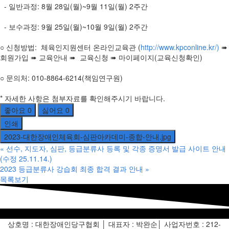
- 일반과정: 8월 28일(월)~9월 11일(월) 2주간
- 보수과정: 9월 25일(월)~10월 9일(월) 2주간
○ 신청방법:
체육인지원센터 온라인교육관 (
http://www.kpconline.kr/)
➠
회원가입 ➠ 교육안내 ➠ 교육신청 ➠ 마이페이지(교육신청확인)
○ 문의처: 010-8864-6214(책임연구원)
* 자세한 사항은 첨부자료를 확인해주시기 바랍니다.
좋아요
0
싫어요
0
인쇄
2023-대한장애인체육회-심판아카데미-종합-안내.jpg
«
선수, 지도자, 심판, 등급분류사 등록 및 각종 증명서 발급 사이트 안내
(수정 25.11.14.)
2023 등급분류사 강습회 최종 합격 결과 안내
»
목록보기
상호명 : 대한장애인당구협회 │ 대표자 : 박완순│ 사업자번호 : 212-