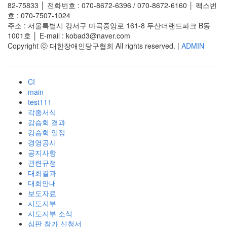
82-75833 │ 전화번호 : 070-8672-6396 / 070-8672-6160 │ 팩스번
호 : 070-7507-1024
주소 : 서울특별시 강서구 마곡중앙로 161-8 두산더랜드파크 B동
1001호 │ E-mail : kobad3@naver.com
Copyright ⓒ 대한장애인당구협회 All rights reserved. |
ADMIN
CI
main
test111
각종서식
강습회 결과
강습회 일정
경영공시
공지사항
관련규정
대회결과
대회안내
보도자료
시도지부
시도지부 소식
심판 참가 신청서