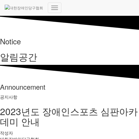
내
비
게
이
션
Notice
토
글
알림공간
Announcement
공지사항
2023년도 장애인스포츠 심판아카
데미 안내
작성자
대한장애인당구협회