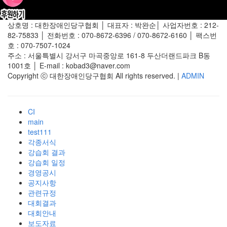
상호명 : 대한장애인당구협회 │ 대표자 : 박완순│ 사업자번호 : 212-
82-75833 │ 전화번호 : 070-8672-6396 / 070-8672-6160 │ 팩스번
호 : 070-7507-1024
주소 : 서울특별시 강서구 마곡중앙로 161-8 두산더랜드파크 B동
1001호 │ E-mail : kobad3@naver.com
Copyright ⓒ 대한장애인당구협회 All rights reserved. |
ADMIN
CI
main
test111
각종서식
강습회 결과
강습회 일정
경영공시
공지사항
관련규정
대회결과
대회안내
보도자료