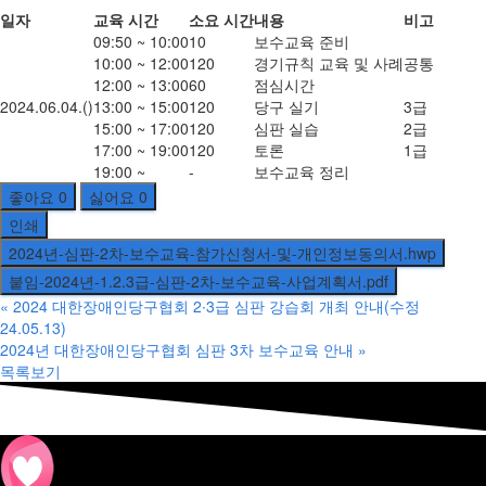
일자
교육 시간
소요 시간
내용
비고
09:50 ~ 10:00
10
보수교육 준비
10:00 ~ 12:00
120
경기규칙 교육 및 사례
공통
12:00 ~ 13:00
60
점심시간
2024.06.04.()
13:00 ~ 15:00
120
당구 실기
3급
15:00 ~ 17:00
120
심판 실습
2급
17:00 ~ 19:00
120
토론
1급
19:00 ~
-
보수교육 정리
좋아요
0
싫어요
0
인쇄
2024년-심판-2차-보수교육-참가신청서-및-개인정보동의서.hwp
붙임-2024년-1.2.3급-심판-2차-보수교육-사업계획서.pdf
«
2024 대한장애인당구협회 2∙3급 심판 강습회 개최 안내(수정
24.05.13)
2024년 대한장애인당구협회 심판 3차 보수교육 안내
»
목록보기