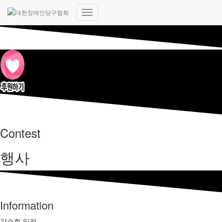
내
비
게
이
션
토
글
Contest
행사
Information
강습회 일정