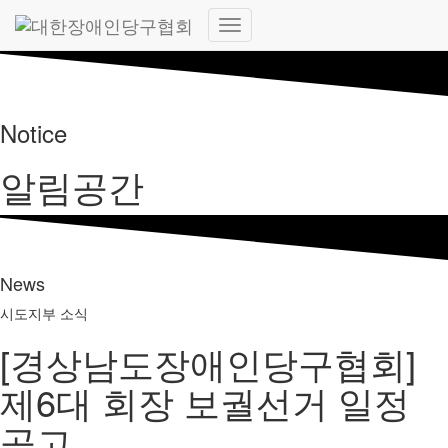
내
비
게
이
션
Notice
토
글
알림공간
News
시도지부 소식
[경상남도장애인당구협회]
제6대 회장 보궐선거 일정
공고