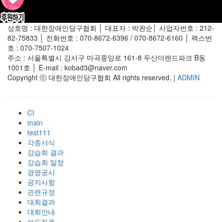
상호명 : 대한장애인당구협회 │ 대표자 : 박완순│ 사업자번호 : 212-
82-75833 │ 전화번호 : 070-8672-6396 / 070-8672-6160 │ 팩스번
호 : 070-7507-1024
주소 : 서울특별시 강서구 마곡중앙로 161-8 두산더랜드파크 B동
1001호 │ E-mail : kobad3@naver.com
Copyright ⓒ 대한장애인당구협회 All rights reserved. |
ADMIN
CI
main
test111
각종서식
강습회 결과
강습회 일정
경영공시
공지사항
관련규정
대회결과
대회안내
보도자료