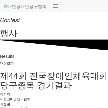
내
비
Contest
게
이
행사
션
토
글
Results
대회결과
제44회 전국장애인체육대회
당구종목 경기결과
작성자
대한장애인당구협회
작성일