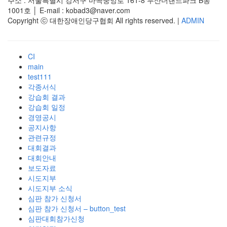
주소 : 서울특별시 강서구 마곡중앙로 161-8 두산더랜드파크 B동
1001호 │ E-mail : kobad3@naver.com
Copyright ⓒ 대한장애인당구협회 All rights reserved. |
ADMIN
CI
main
test111
각종서식
강습회 결과
강습회 일정
경영공시
공지사항
관련규정
대회결과
대회안내
보도자료
시도지부
시도지부 소식
심판 참가 신청서
심판 참가 신청서 – button_test
심판대회참가신청